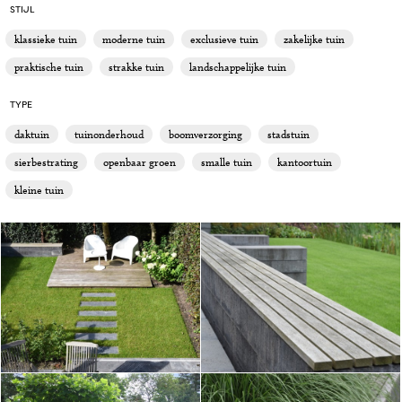
STIJL
klassieke tuin
moderne tuin
exclusieve tuin
zakelijke tuin
praktische tuin
strakke tuin
landschappelijke tuin
TYPE
daktuin
tuinonderhoud
boomverzorging
stadstuin
sierbestrating
openbaar groen
smalle tuin
kantoortuin
kleine tuin